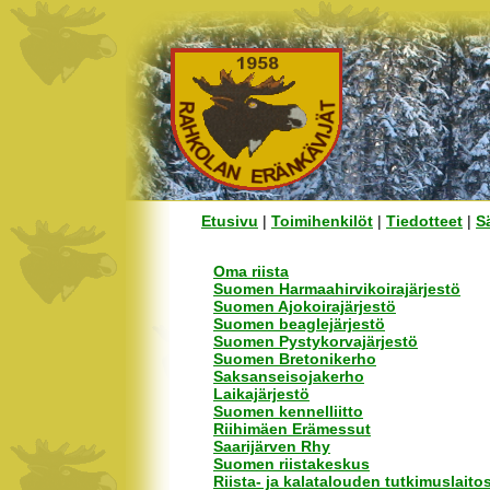
Etusivu
|
Toimihenkilöt
|
Tiedotteet
|
S
Oma riista
Suomen Harmaahirvikoirajärjestö
Suomen Ajokoirajärjestö
Suomen beaglejärjestö
Suomen Pystykorvajärjestö
Suomen Bretonikerho
Saksanseisojakerho
Laikajärjestö
Suomen kennelliitto
Riihimäen Erämessut
Saarijärven Rhy
Suomen riistakeskus
Riista- ja kalatalouden tutkimuslaito