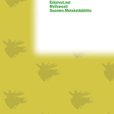
Eräsivut.net
Myllyposti
Suomen Metsästäjäliitto