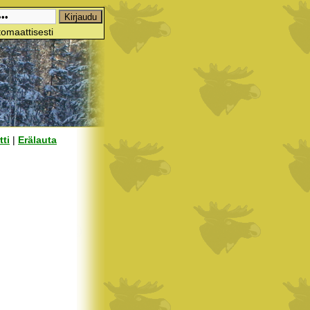
omaattisesti
tti
|
Erälauta