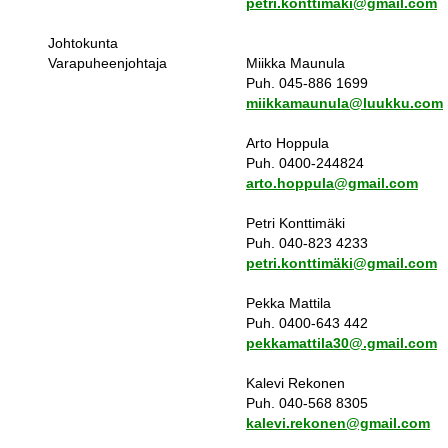
petri.konttimäki@gmail.com
Johtokunta
Varapuheenjohtaja
Miikka Maunula
Puh. 045-886 1699
miikkamaunula@luukku.com
Arto Hoppula
Puh. 0400-244824
arto.hoppula@gmail.com
Petri Konttimäki
Puh. 040-823 4233
petri.konttimäki@gmail.com
Pekka Mattila
Puh. 0400-643 442
pekkamattila30@.gmail.com
Kalevi Rekonen
Puh. 040-568 8305
kalevi.rekonen@gmail.com