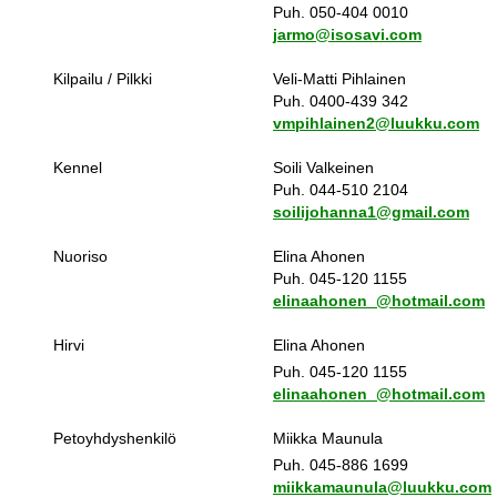
Puh. 050-404 0010
jarmo@isosavi.com
Kilpailu / Pilkki
Veli-Matti Pihlainen
Puh. 0400-439 342
vmpihlainen2@luukku.com
Kennel
Soili Valkeinen
Puh. 044-510 2104
soilijohanna1@gmail.com
Nuoriso
Elina Ahonen
Puh. 045-120 1155
elinaahonen_@hotmail.com
Hirvi
Elina Ahonen
Puh. 045-120 1155
elinaahonen_@hotmail.com
Petoyhdyshenkilö
Miikka Maunula
Puh. 045-886 1699
miikkamaunula@luukku.com