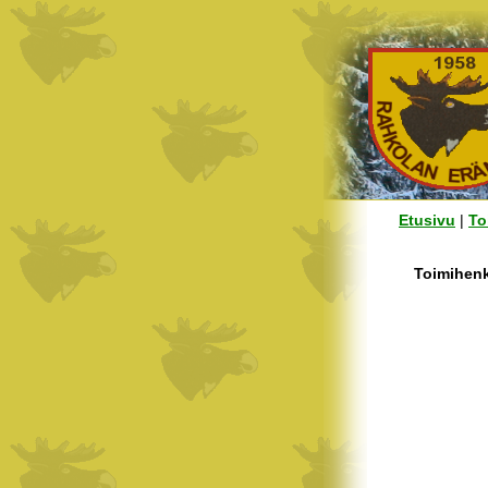
Etusivu
|
To
Toimihenk