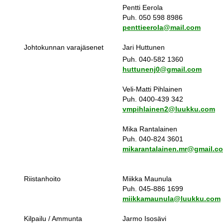
Pentti Eerola
Puh. 050 598 8986
penttieerola@mail.com
Johtokunnan varajäsenet
Jari Huttunen
Puh. 040-582 1360
huttunenj0@gmail.com
Veli-Matti Pihlainen
Puh. 0400-439 342
vmpihlainen2@luukku.com
Mika Rantalainen
Puh. 040-824 3601
mikarantalainen.mr@gmail.c
Riistanhoito
Miikka Maunula
Puh. 045-886 1699
miikkamaunula@luukku.com
Kilpailu / Ammunta
Jarmo Isosävi