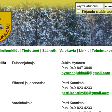
Kirjaudu sisään aut
imihenkilöt
|
Tiedotteet
|
Säännöt
|
Valokuvia
|
Linkit
|
Toimintakor
ilöt
Puheenjohtaja
Jukka Hytönen
Puh. 040-847 3848
hytonenjukka85@gmail.com
Sihteeri ja jäsenasiat
Petri Konttimäki
Puh. 040-823 4233
petri.konttimäki@gmail.com
Varainhoitaja
Petri Konttimäki
Puh. 040-823 4233